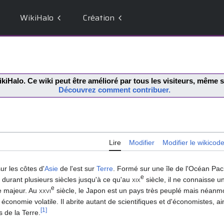
WikiHalo
Création
kiHalo
. Ce wiki peut être amélioré par tous les visiteurs, même
Découvrez comment contribuer.
Lire
Modifier
Modifier le wikicod
ur les côtes d'
Asie
de l'est sur
Terre
. Formé sur une île de l'Océan Paci
e
el durant plusieurs siècles jusqu'à ce qu'au
xix
siècle, il ne connaisse 
e
e majeur. Au
xxvi
siècle, le Japon est un pays très peuplé mais néanm
onomie volatile. Il abrite autant de scientifiques et d'économistes, ain
[
1
]
 de la Terre.