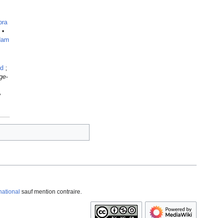
pra
•
dam
d
;
ge-
:
•
national
sauf mention contraire.