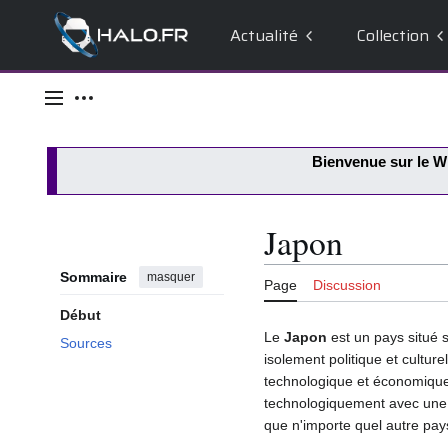
Actualité
Collection
Aller
au
Menu principal
Outils personnels
contenu
Bienvenue sur le
Wi
Japon
Sommaire
masquer
Page
Discussion
Début
Le
Japon
est un pays situé s
Sources
isolement politique et cultur
technologique et économiqu
technologiquement avec une éc
que n'importe quel autre pays