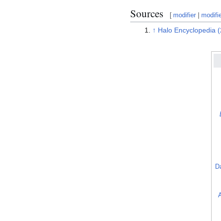
Sources
[
modifier
|
modifi
↑
Halo Encyclopedia 
D