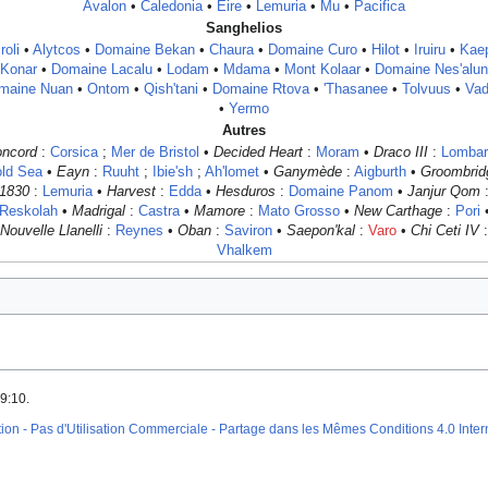
Avalon
•
Caledonia
•
Eire
•
Lemuria
•
Mu
•
Pacifica
Sanghelios
roli
•
Alytcos
•
Domaine Bekan
•
Chaura
•
Domaine Curo
•
Hilot
•
Iruiru
•
Kae
Konar
•
Domaine Lacalu
•
Lodam
•
Mdama
•
Mont Kolaar
•
Domaine Nes'alun
maine Nuan
•
Ontom
•
Qish'tani
•
Domaine Rtova
•
'Thasanee
•
Tolvuus
•
Va
•
Yermo
Autres
ncord
:
Corsica
;
Mer de Bristol
•
Decided Heart
:
Moram
•
Draco III
:
Lombar
ld Sea
•
Eayn
:
Ruuht
;
Ibie'sh
;
Ah'lomet
•
Ganymède
:
Aigburth
•
Groombrid
1830
:
Lemuria
•
Harvest
:
Edda
•
Hesduros
:
Domaine Panom
•
Janjur Qom
Reskolah
•
Madrigal
:
Castra
•
Mamore
:
Mato Grosso
•
New Carthage
:
Pori
Nouvelle Llanelli
:
Reynes
•
Oban
:
Saviron
•
Saepon'kal
:
Varo
•
Chi Ceti IV
:
Vhalkem
9:10.
on - Pas d'Utilisation Commerciale - Partage dans les Mêmes Conditions 4.0 Inter