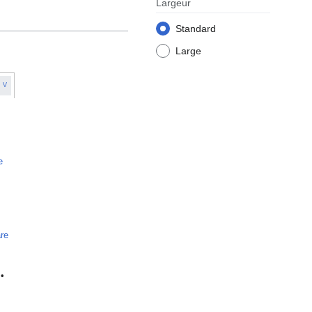
Largeur
Standard
Large
V
e
re
•