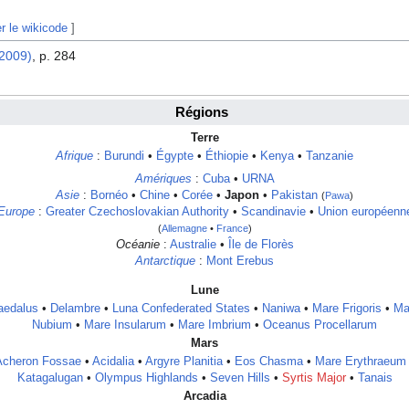
er le wikicode
]
(2009)
, p. 284
Régions
Terre
Afrique
:
Burundi
•
Égypte
•
Éthiopie
•
Kenya
•
Tanzanie
Amériques
:
Cuba
•
URNA
Asie
:
Bornéo
•
Chine
•
Corée
•
Japon
•
Pakistan
(
Pawa
)
Europe
:
Greater Czechoslovakian Authority
•
Scandinavie
•
Union européenn
(
Allemagne
•
France
)
Océanie
:
Australie
•
Île de Florès
Antarctique
:
Mont Erebus
Lune
aedalus
•
Delambre
•
Luna Confederated States
•
Naniwa
•
Mare Frigoris
•
Ma
Nubium
•
Mare Insularum
•
Mare Imbrium
•
Oceanus Procellarum
Mars
Acheron Fossae
•
Acidalia
•
Argyre Planitia
•
Eos Chasma
•
Mare Erythraeum
Katagalugan
•
Olympus Highlands
•
Seven Hills
•
Syrtis Major
•
Tanais
Arcadia